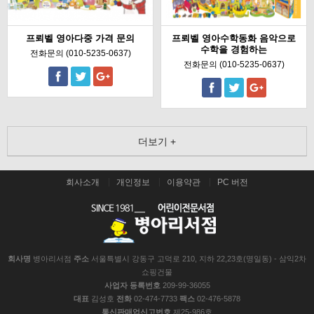
프뢰벨 영아다중 가격 문의
프뢰벨 영아수학동화 음악으로
수학을 경험하는
전화문의 (010-5235-0637)
전화문의 (010-5235-0637)
더보기 +
회사소개
개인정보
이용약관
PC 버전
회사명
병아리서점
주소
서울특별시 강동구 고덕로 210, 지하 22,23호(명일동) - 삼익2차
쇼핑건물
사업자 등록번호
209-99-36055
대표
김성호
전화
02-474-7733
팩스
02-476-5878
통신판매업신고번호
제25-986호