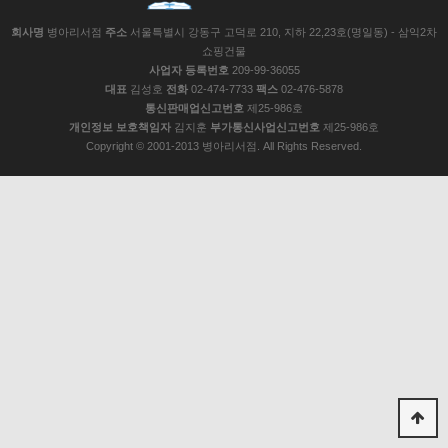
회사명
병아리서점
주소
서울특별시 강동구 고덕로 210, 지하 22,23호(명일동) - 삼익2차
쇼핑건물
사업자 등록번호
209-99-36055
대표
김성호
전화
02-474-7733
팩스
02-476-5878
통신판매업신고번호
제25-986호
개인정보 보호책임자
김지훈
부가통신사업신고번호
제25-986호
Copyright © 2001-2013 병아리서점. All Rights Reserved.