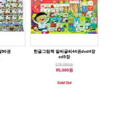
90권
한글그림책 말씨글씨44권dvd4장
cd5장
원
원
578,000원
95,000원
Sold Out