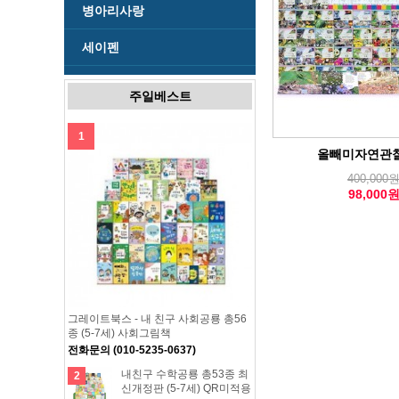
병아리사랑
세이펜
주일베스트
1
올빼미자연관찰
400,000
98,000
그레이트북스 - 내 친구 사회공룡 총56
종 (5-7세) 사회그림책
전화문의 (010-5235-0637)
내친구 수학공룡 총53종 최
2
신개정판 (5-7세) QR미적용