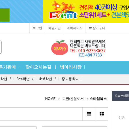
로그인
회원가입
마이페이지
장바구니
특가판매
찾아오시는길
병아리사랑
3학년 /
3~4학년 /
4~6학년 /
중고등학교
오늘본상품
HOME
교환/진열도서
스마일북스
없음