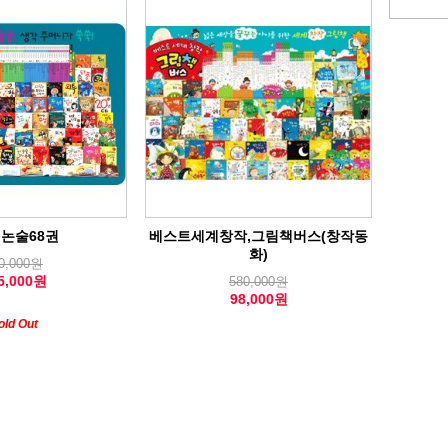
 논술68권
베스트세계창작,그림책버스(창작동
화)
0,000원
5,000원
580,000원
98,000원
old Out