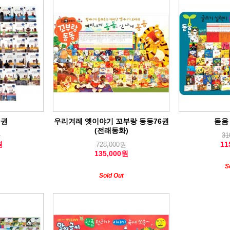
0권
우리겨레 옛이야기 꼬부랑 동동76권
돋움
(전래동화)
원
31
원
11
728,000원
135,000원
S
Sold Out