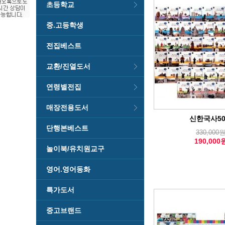
초등학교
중.고등학생
전집베스트
교환/진열도서
연령별전집
매장전용도서
신한국사5
단행본베스트
330,000
190,000
놀이북/유치원교구
영어.영어동화
특가도서
중고브랜드