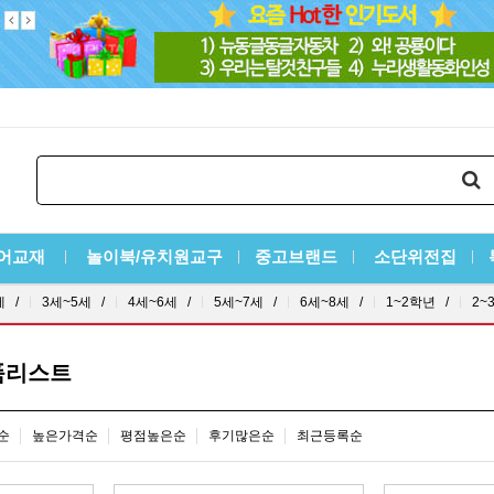
어교재
놀이북/유치원교구
중고브랜드
소단위전집
세 /
3세~5세 /
4세~6세 /
5세~7세 /
6세~8세 /
1~2학년 /
2~
품리스트
순
높은가격순
평점높은순
후기많은순
최근등록순