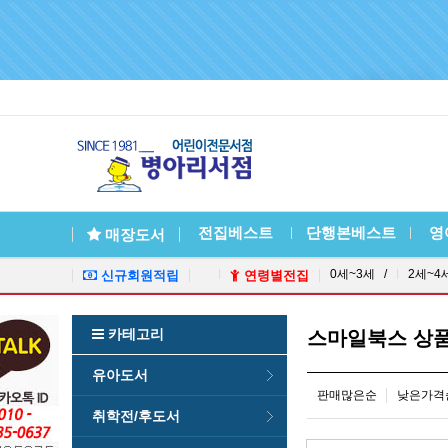
전집베스트
단행본베스트
영
매장도서
0세~3세 /
2세~4
신규회원적립
연령별전집
카테고리
스마일북스 상
유아도서
판매많은순
낮은가격
취학전/후도서