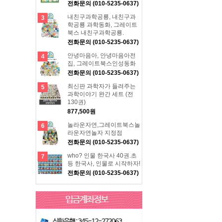
전화문의 (010-5235-0637)
내친구과학공룡, 내친구과
3
학공룡 과학동화, 그레이트
북스 내친구과학공룡.
전화문의 (010-5235-0637)
안녕마음아, 안녕마음아전
4
집, 그레이트북스인성동화
전화문의 (010-5235-0637)
최신판 과학자가 들려주는
5
과학이야기 완간 세트 (전
130권)
877,500원
놀라운자연,그레이트북스놀
6
라운자연놀자 지정점
전화문의 (010-5235-0637)
who? 인물 한국사 40권.초
7
등 한국사, 인물로 시작하자!
전화문의 (010-5235-0637)