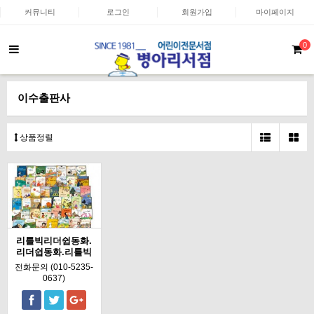
커뮤니티
로그인
회원가입
마이페이지
0
이수출판사
상품정렬
리틀빅리더쉽동화.
리더쉽동화.리틀빅
전화문의 (010-5235-
0637)