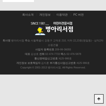
회사소개
개인정보
이용약관
PC 버전
회사명
병아리서점
주소
서울특별시 강동구 고덕로 210, 지하 22,23호(명일동) - 삼익2차
쇼핑건물
사업자 등록번호
209-99-36055
대표
김성호
전화
02-474-7733
팩스
02-476-5878
통신판매업신고번호
제25-986호
개인정보 보호책임자
김지훈
부가통신사업신고번호
제25-986호
Copyright © 2001-2013 병아리서점. All Rights Reserved.