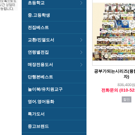
초등학교
중.고등학생
전집베스트
교환/진열도서
연령별전집
매장전용도서
공부가되는시리즈(융
자)
단행본베스트
836,400
놀이북/유치원교구
전화문의 (010-523
할인
영어.영어동화
특가도서
중고브랜드