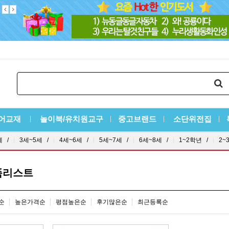
어교재
놀이북/유치원교구
중고브랜드
소단위전집
세 /
3세~5세 /
4세~6세 /
5세~7세 /
6세~8세 /
1~2학년 /
2~
품리스트
순
높은가격순
평점높은순
후기많은순
최근등록순