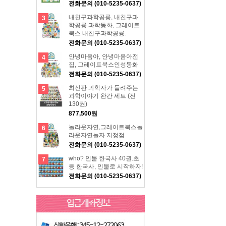
전화문의 (010-5235-0637)
내친구과학공룡, 내친구과
3
학공룡 과학동화, 그레이트
북스 내친구과학공룡.
전화문의 (010-5235-0637)
안녕마음아, 안녕마음아전
4
집, 그레이트북스인성동화
전화문의 (010-5235-0637)
최신판 과학자가 들려주는
5
과학이야기 완간 세트 (전
130권)
877,500원
놀라운자연,그레이트북스놀
6
라운자연놀자 지정점
전화문의 (010-5235-0637)
who? 인물 한국사 40권.초
7
등 한국사, 인물로 시작하자!
전화문의 (010-5235-0637)