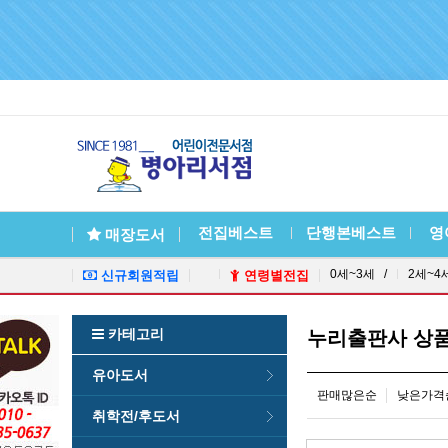
전집베스트
단행본베스트
영
매장도서
0세~3세 /
2세~4
신규회원적립
연령별전집
카테고리
누리출판사 상
유아도서
판매많은순
낮은가격
취학전/후도서