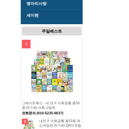
병아리사랑
세이펜
주일베스트
1
그레이트북스 - 내 친구 사회공룡 총56
종 (5-7세) 사회그림책
전화문의 (010-5235-0637)
내친구 수학공룡 총53종 최
2
신개정판 (5-7세) QR미적용