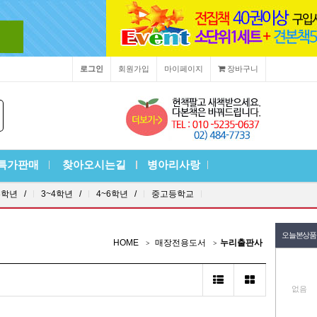
로그인
회원가입
마이페이지
장바구니
특가판매
찾아오시는길
병아리사랑
3학년 /
3~4학년 /
4~6학년 /
중고등학교
오늘본상품
HOME
매장전용도서
누리출판사
없음