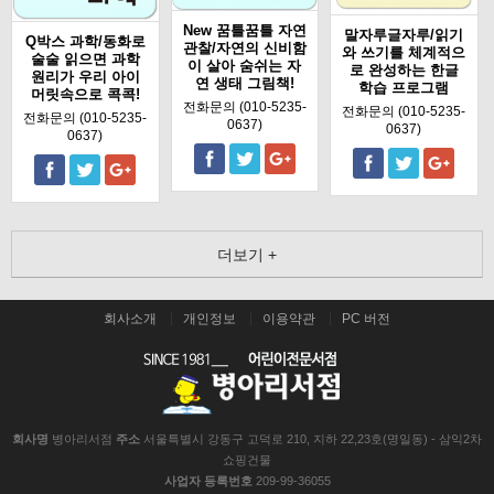
New 꿈틀꿈틀 자연
말자루글자루/읽기
Q박스 과학/동화로
관찰/자연의 신비함
와 쓰기를 체계적으
술술 읽으면 과학
이 살아 숨쉬는 자
로 완성하는 한글
원리가 우리 아이
연 생태 그림책!
학습 프로그램
머릿속으로 콕콕!
전화문의 (010-5235-
전화문의 (010-5235-
전화문의 (010-5235-
0637)
0637)
0637)
더보기 +
회사소개
개인정보
이용약관
PC 버전
회사명
병아리서점
주소
서울특별시 강동구 고덕로 210, 지하 22,23호(명일동) - 삼익2차
쇼핑건물
사업자 등록번호
209-99-36055