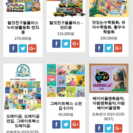
맛있는수학동화, 유
탈것친구들플러스
탈것친구들플러스 -
아수학동화, 황우수
누리생활동화 전31
전21종
학동화
종
216,000원
330,000원
270,000원
베이비올명화음악,
아람명화음악,아람
그레이트북스 소전
베이비올명화
집 6가지
전화문의 (010-5235-
65,000원
도레미곰, 도레미곰
0637)
전집, 그레이트북스
도레미곰.
전화문의 (010-5235-