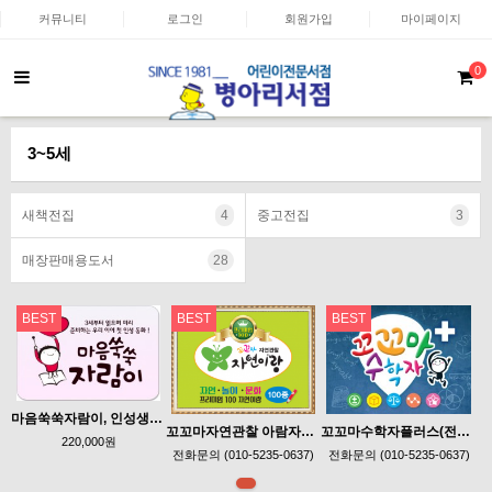
커뮤니티
로그인
회원가입
마이페이지
0
3~5세
새책전집
4
중고전집
3
매장판매용도서
28
BEST
BEST
BEST
마음쑥쑥자람이, 인성생활동화, 한국셰익스피어
꼬꼬마자연관찰 아람자연이랑 프리미엄100
꼬꼬마수학자플러스(전88종).수학동화,아람,꼬꼬마수학자
220,000원
전화문의 (010-5235-0637)
전화문의 (010-5235-0637)