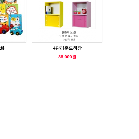
동화
4단라운드책장
38,000원
원