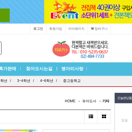
로그인
회원가입
마이페이지
장바구니
특가판매
찾아오시는길
병아리사랑
3학년 /
3~4학년 /
4~6학년 /
중고등학교
오늘본상품
HOME
유아도서
기타
없음