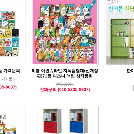
품 가격문의
리틀 아인슈타인 지식탐험대(신개정
한
판)71종 디즈니 액팅 창작동화
 가격문의
390,000원
5-0637)
전화문의 (010-5235-0637)