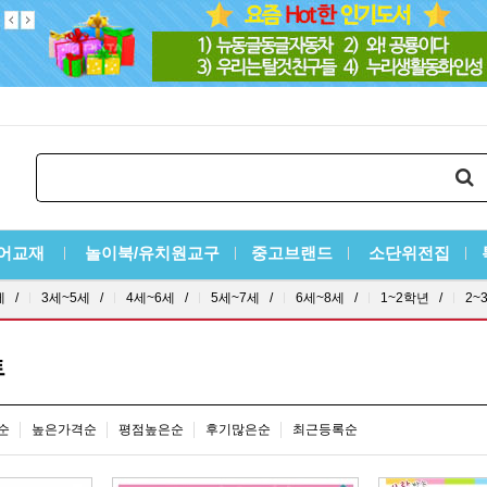
어교재
놀이북/유치원교구
중고브랜드
소단위전집
세 /
3세~5세 /
4세~6세 /
5세~7세 /
6세~8세 /
1~2학년 /
2~
트
순
높은가격순
평점높은순
후기많은순
최근등록순