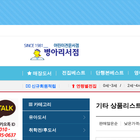
전집베스트
단행본베스트
영
매장도서
0세~3세 /
2세~4
신규회원적립
연령별전집
카테고리
기타 상품리스
유아도서
판매많은순
낮은가격
취학전/후도서