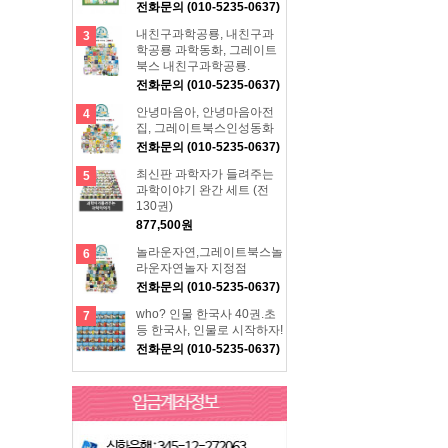
전화문의 (010-5235-0637)
내친구과학공룡, 내친구과
3
학공룡 과학동화, 그레이트
북스 내친구과학공룡.
전화문의 (010-5235-0637)
안녕마음아, 안녕마음아전
4
집, 그레이트북스인성동화
전화문의 (010-5235-0637)
최신판 과학자가 들려주는
5
과학이야기 완간 세트 (전
130권)
877,500원
놀라운자연,그레이트북스놀
6
라운자연놀자 지정점
전화문의 (010-5235-0637)
who? 인물 한국사 40권.초
7
등 한국사, 인물로 시작하자!
전화문의 (010-5235-0637)