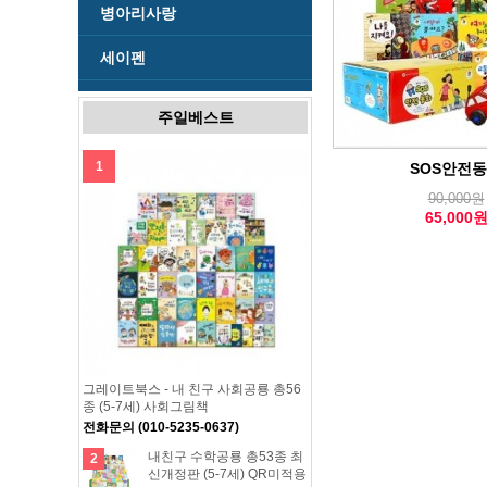
병아리사랑
세이펜
주일베스트
1
SOS안전
90,000원
65,000
그레이트북스 - 내 친구 사회공룡 총56
종 (5-7세) 사회그림책
전화문의 (010-5235-0637)
내친구 수학공룡 총53종 최
2
신개정판 (5-7세) QR미적용