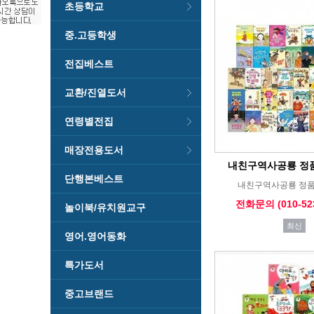
초등학교
중.고등학생
전집베스트
교환/진열도서
연령별전집
매장전용도서
내친구역사공룡 정
단행본베스트
내친구역사공룡 정품
전화문의 (010-523
놀이북/유치원교구
최신
영어.영어동화
특가도서
중고브랜드