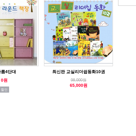
아름4단대
최신판 교실리더쉽동화10권
0원
98,000원
65,000원
할인