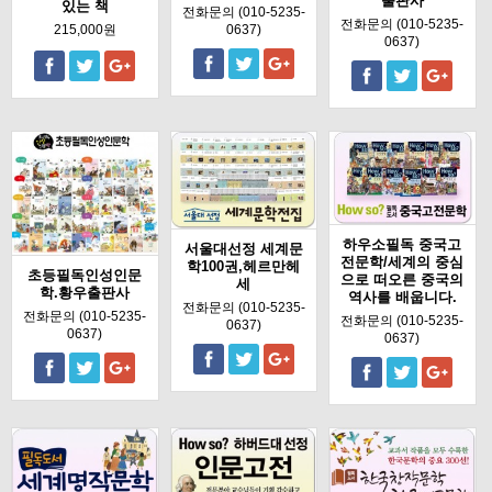
출판사
있는 책
전화문의 (010-5235-
전화문의 (010-5235-
215,000원
0637)
0637)
하우소필독 중국고
서울대선정 세계문
전문학/세계의 중심
학100권,헤르만헤
초등필독인성인문
으로 떠오른 중국의
세
학.황우출판사
역사를 배웁니다.
전화문의 (010-5235-
전화문의 (010-5235-
전화문의 (010-5235-
0637)
0637)
0637)