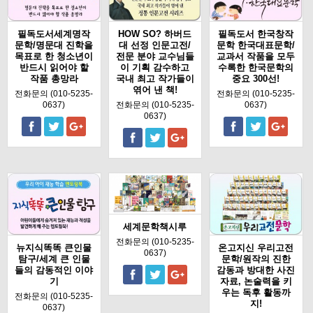
필독도서세계명작
HOW SO? 하버드
필독도서 한국창작
문학/명문대 진학을
대 선정 인문고전/
문학 한국대표문학/
목표로 한 청소년이
전문 분야 교수님들
교과서 작품을 모두
반드시 읽어야 할
이 기획 감수하고
수록한 한국문학의
작품 총망라
국내 최고 작가들이
중요 300선!
엮어 낸 책!
전화문의 (010-5235-
전화문의 (010-5235-
0637)
전화문의 (010-5235-
0637)
0637)
세계문학책시루
전화문의 (010-5235-
뉴지식똑똑 큰인물
온고지신 우리고전
0637)
탐구/세계 큰 인물
문학/원작의 진한
들의 감동적인 이야
감동과 방대한 사진
기
자료, 논술력을 키
우는 독후 활동까
전화문의 (010-5235-
지!
0637)