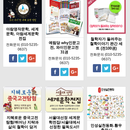
아람명작문학, 세계
문학, 아람세계문학
전집
철학자가 들려주는
예림당 why인문고
철학이야기 완간 세
전화문의 (010-5235-
전, 와이인문고전
트 (전100권)
0637)
31권
전화문의 (010-5235-
전화문의 (010-5235-
0637)
0637)
지혜로운 중국고전
서울대선정 세계문
탐험/뛰어난 지략과
학전집/서울대에서
인성실천동화.황우
삶의 철학이 담겨
선정한 필독도서!!