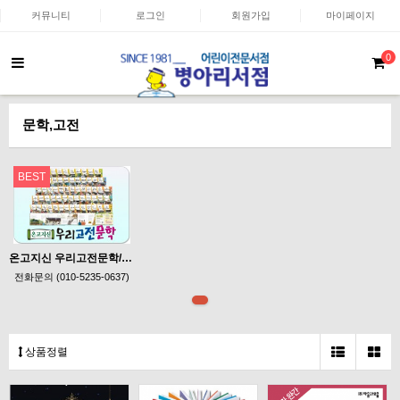
커뮤니티
로그인
회원가입
마이페이지
0
문학,고전
BEST
온고지신 우리고전문학/원작의 진한 감동과 방대한 사진 자료, 논술력을 키우는 독후 활동까지!
전화문의 (010-5235-0637)
상품정렬