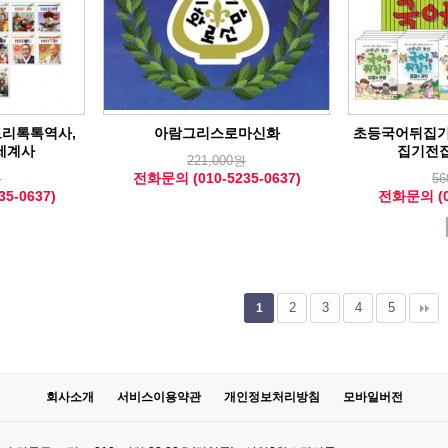
토리톡톡역사,
아람그리스로마신화
초등국어뒤집기
세계사
집기전
221,000원
전화문의 (010-5235-0637)
원
56
5-0637)
전화문의 (01
2
3
4
5
1
회사소개
서비스이용약관
개인정보처리방침
모바일버전