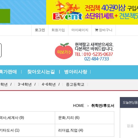
로그인
회원가입
마이페이지
장바구니
특가판매
찾아오시는길
병아리사랑
3학년 /
3~4학년 /
4~6학년 /
중고등학교
오늘본상품
HOME
취학전/후도서
역사,세계사 (9)
문화,지리 (6)
없음
기타도서 (1)
리더쉽,직업 (4)