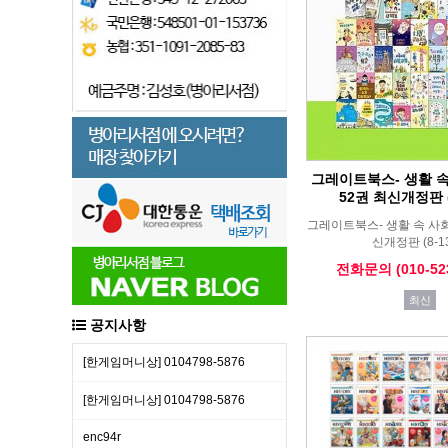
그레이트북스- 생활 
52권 최신개정판 (
그레이트북스- 생활 속 사회
신개정판 (8-1
전화문의 (010-523
최신
공지사항
[한​게임​머니​상] 01​04​79​8-​58​76
[한​게임​머니​상] 01​04​79​8-​58​76
enc94r