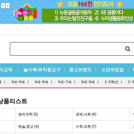
어교재
놀이북/유치원교구
중고브랜드
소단위전집
세 /
3세~5세 /
4세~6세 /
5세~7세 /
6세~8세 /
1~2학년 /
2~
 상품리스트
원리과학 (5)
경제,사회 (6)
예술,종교 (4)
수학,과학 (7)