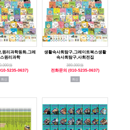
,원리과학동화,그레
생활속사회탐구,그레이트북스생활
스원리과학
속사회탐구,사회전집
9,000원
389,000원
0-5235-0637)
전화문의 (010-5235-0637)
최신
최신