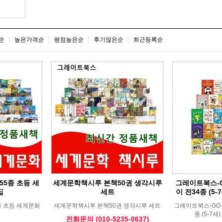
순
높은가격순
평점높은순
후기많은순
최근등록순
5종 초등 세
세계문학책시루 본책50권 생각시루
그레이트북스-G
집
세트
이 전34종 (5
종 초등 세계문화
세계문학책시루 본책50권 생각시루 세트
그레이트북스-GO 
종 (5-7
전화문의 (010-5235-0637)