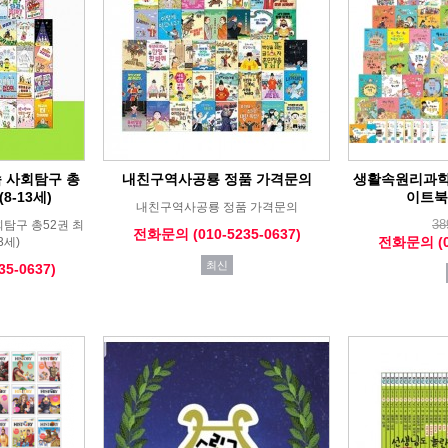
속 사회탐구 총
내친구역사공룡 정품 가격문의
생활속원리과학
8-13세)
이트북
내친구역사공룡 정품 가격문의
38
탐구 총52권 최
전화문의 (010-5235-0637)
전화문의 (01
3세)
최신
5-0637)