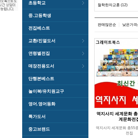
초등학교
철학한자교휸 (12)
중.고등학생
판매많은순
낮은가격
전집베스트
교환/진열도서
연령별전집
매장전용도서
단행본베스트
놀이북/유치원교구
영어.영어동화
역지사지 세계문화 총5
특가도서
계문화전
역지사지 세계문화 총55
중고브랜드
전집