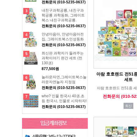
전화문의 (010-5235-0637)
내친구과학공룡, 내친구과
3
학공룡 과학동화, 그레이트
북스 내친구과학공룡.
전화문의 (010-5235-0637)
안녕마음아, 안녕마음아전
4
집, 그레이트북스인성동화
전화문의 (010-5235-0637)
최신판 과학자가 들려주는
5
과학이야기 완간 세트 (전
130권)
877,500원
아람 호호랜드 전51
놀라운자연,그레이트북스놀
6
세트
라운자연놀자 지정점
전화문의 (010-5235-0637)
아람 호호랜드 전51종 
who? 인물 한국사 40권.초
전화문의 (010-523
7
등 한국사, 인물로 시작하자!
최신
전화문의 (010-5235-0637)