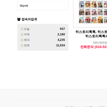
6kpvik
접속자집계
오늘
937
히스토리톡톡, 히스
어제
2,160
히스토리톡톡
최대
4,235
560,000
전체
11,034
전화문의 (010-523
맨끝