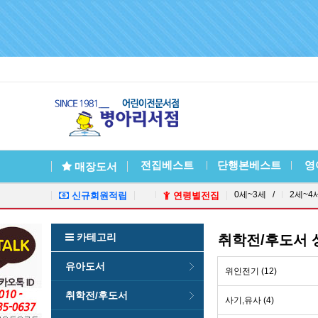
전집베스트
단행본베스트
영
매장도서
0세~3세 /
2세~4
신규회원적립
연령별전집
카테고리
취학전/후도서
유아도서
위인전기 (12)
취학전/후도서
사기,유사 (4)