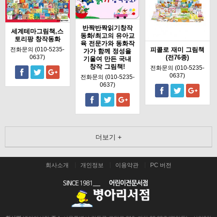
반짝반짝읽기창작
세계테마그림책,스
동화/최고의 유아교
토리팡 창작동화
육 전문가와 동화작
피콜로 재미 그림책
전화문의 (010-5235-
가가 함께 정성을
(전76종)
0637)
기울여 만든 국내
창작 그림책!
전화문의 (010-5235-
0637)
전화문의 (010-5235-
0637)
더보기 +
회사소개
개인정보
이용약관
PC 버전