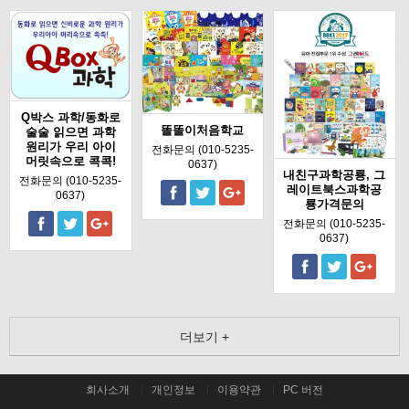
Q박스 과학/동화로
똘똘이처음학교
술술 읽으면 과학
원리가 우리 아이
전화문의 (010-5235-
머릿속으로 콕콕!
0637)
내친구과학공룡, 그
전화문의 (010-5235-
레이트북스과학공
0637)
룡가격문의
전화문의 (010-5235-
0637)
더보기 +
회사소개
개인정보
이용약관
PC 버전