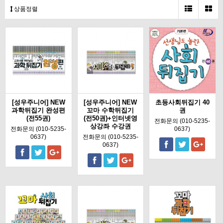
상품정렬
[성우주니어] NEW
[성우주니어] NEW
초등사회뒤집기 40
과학뒤집기 완성편
꼬마 수학뒤집기
권
(전55권)
(전50권)+인터넷영
전화문의 (010-5235-
상강좌 수강권
전화문의 (010-5235-
0637)
0637)
전화문의 (010-5235-
0637)