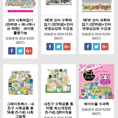
꼬마 사회뒤집기
NEW 꼬마 수학뒤
NEW 꼬마 과학뒤
(전40권 + 애니메니
집기 (전50권)+인터
집기 (전59권)+인터
션 40편) _ 세이펜
넷영상강좌 수강권
넷영상강좌 수강권
활용가능
전화문의 (010-5235-
전화문의 (010-5235-
전화문의 (010-5235-
0637)
0637)
0637)
그레이트북스 - 내
내친구 수학공룡 총
베이비올 수과학
친구 사회공룡 총
53종 최신개정판
전화문의 (010-5235-
56종 (5-7세) 사회
(5-7세) QR미적용
0637)
그림책