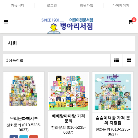
커뮤니티
로그인
회원가입
마이페이지
0
사회
상품정렬
베베랑마마랑 가격
술술이책방 가격 문
우리문화책시루
문의
의 지정점
전화문의 (010-5235-
전화문의 (010-5235-
전화문의 (010-5235-
0637)
0637)
0637)