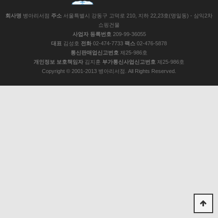
회사명
병아리서점
주소
서울특별시 강동구 고덕로 210, 지하 22,23호(명일동) - 삼익2차
쇼핑건물
사업자 등록번호
209-99-36055
대표
김성호
전화
02-474-7733
팩스
02-476-5878
통신판매업신고번호
제25-986호
개인정보 보호책임자
김지훈
부가통신사업신고번호
제25-986호
Copyright © 2001-2013 병아리서점. All Rights Reserved.