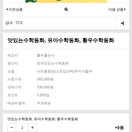
이전상품
다음 상품
0
0
맛있는수학동화, 유아수학동화, 황우수학동화
제조사
황우출판사
원산지
한국맛있는수학동화
모델
사은품증정(소전집선택)무이자할부
시중가격
385,000원
판매가격
330,000원
포인트
5,000점
배송비결제
무료배송
맛있는수학동화, 유아수학동화, 황우수학동화
+0원