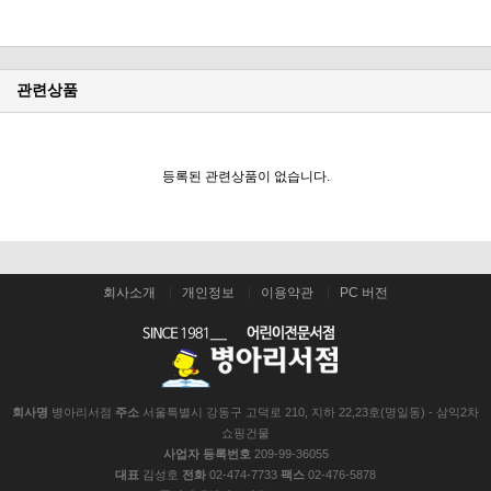
관련상품
등록된 관련상품이 없습니다.
회사소개
개인정보
이용약관
PC 버전
회사명
병아리서점
주소
서울특별시 강동구 고덕로 210, 지하 22,23호(명일동) - 삼익2차
쇼핑건물
사업자 등록번호
209-99-36055
대표
김성호
전화
02-474-7733
팩스
02-476-5878