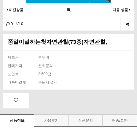
이전상품
다음 상품
0
0
쫑알이말하는첫자연관찰(73종)자연관찰,
제조사
연두비
판매가격
전화문의
포인트
3,600점
배송비결제
주문시 결제
상품정보
사용후기
상품문의
배송/교환