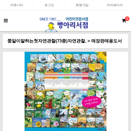
커뮤니티
로그인
회원가입
마이페이지
0
쫑알이말하는첫자연관찰(73종)자연관찰, > 매장판매용도서