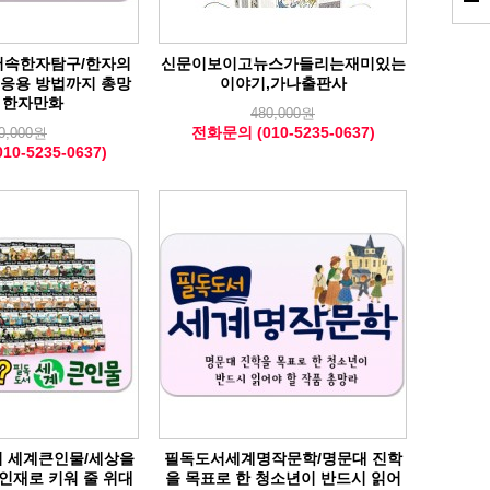
과서속한자탐구/한자의
신문이보이고뉴스가들리는재미있는
 응용 방법까지 총망
이야기,가나출판사
 한자만화
480,000원
전화문의 (010-5235-0637)
0,000원
0-5235-0637)
 세계큰인물/세상을
필독도서세계명작문학/명문대 진학
인재로 키워 줄 위대
을 목표로 한 청소년이 반드시 읽어