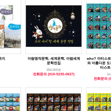
국지
아람명작문학, 세계문학, 아람세계
who? 아티스트
문학전집
와 아름다운 도
티스트
원
356,000원
전화문의 (010-5235-0637)
51
전화문의 (01