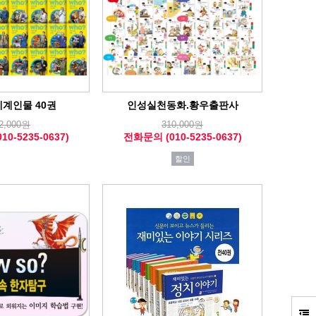
세계인물 40권
인성실천동화.황우출판사
2,000원
310,000원
0-5235-0637)
전화문의 (010-5235-0637)
할인