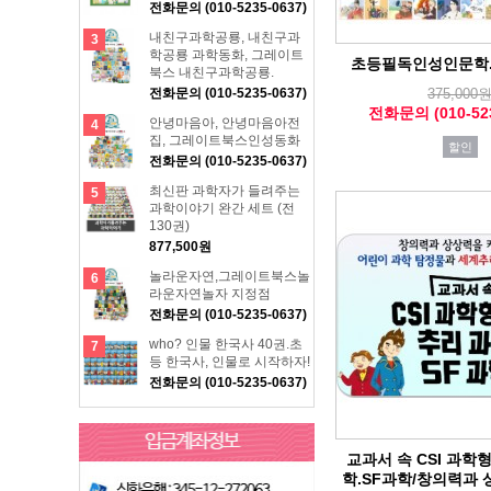
전화문의 (010-5235-0637)
내친구과학공룡, 내친구과
3
학공룡 과학동화, 그레이트
초등필독인성인문학
북스 내친구과학공룡.
전화문의 (010-5235-0637)
375,000
전화문의 (010-523
안녕마음아, 안녕마음아전
4
집, 그레이트북스인성동화
할인
전화문의 (010-5235-0637)
최신판 과학자가 들려주는
5
과학이야기 완간 세트 (전
130권)
877,500원
놀라운자연,그레이트북스놀
6
라운자연놀자 지정점
전화문의 (010-5235-0637)
who? 인물 한국사 40권.초
7
등 한국사, 인물로 시작하자!
전화문의 (010-5235-0637)
교과서 속 CSI 과학
학.SF과학/창의력과 