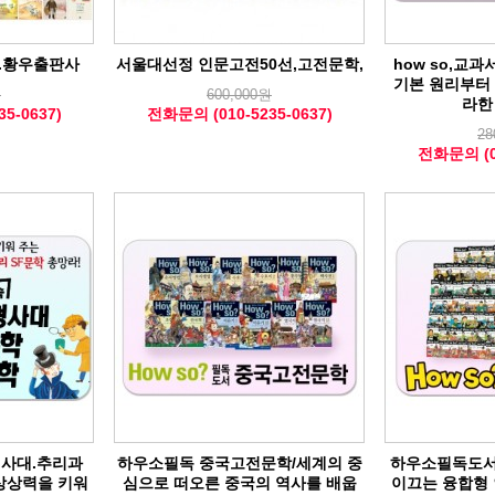
.황우출판사
서울대선정 인문고전50선,고전문학,
how so,교
기본 원리부터
원
600,000원
라한
5-0637)
전화문의 (010-5235-0637)
28
전화문의 (01
형사대.추리과
하우소필독 중국고전문학/세계의 중
하우소필독도서
상상력을 키워
심으로 떠오른 중국의 역사를 배웁
이끄는 융합형 