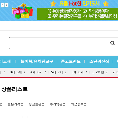
어교재
놀이북/유치원교구
중고브랜드
소단위전집
세 /
3세~5세 /
4세~6세 /
5세~7세 /
6세~8세 /
1~2학년 /
2~
 상품리스트
순
높은가격순
평점높은순
후기많은순
최근등록순