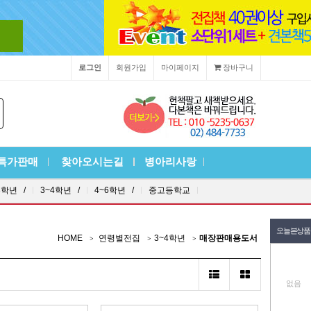
로그인
회원가입
마이페이지
장바구니
특가판매
찾아오시는길
병아리사랑
3학년 /
3~4학년 /
4~6학년 /
중고등학교
오늘본상품
HOME
연령별전집
3~4학년
매장판매용도서
없음