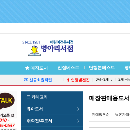
전집베스트
단행본베스트
영
매장도서
0세~3세 /
2세~4
신규회원적립
연령별전집
카테고리
매장판매용도서
유아도서
판매많은순
낮은가격
취학전/후도서