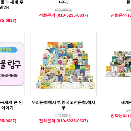
물과 세계 주
니다.
한
총망라!
460,000원
46
전화문의 (010-5235-0637)
전화문의 (01
원
5-0637)
/세계 큰 인
우리문학책시루,한국고전문학,책시
세계
 이야기
루
37
전화문의 (01
원
423,000원
5-0637)
전화문의 (010-5235-0637)