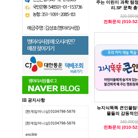
주는 이린이 과학 탐정
리.SF 문학 
320,000
전화문의 (010-523
공지사항
뉴지식똑똑 큰인물탐구
[한​게임​머니​상] 01​04​79​8-​58​76
물들의 감동적인
340,000
[한​게임​머니​상] 01​04​79​8-​58​76
전화문의 (010-523
enc94r