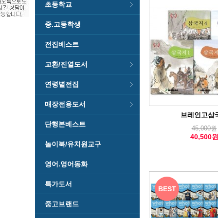
초등학교
중.고등학생
전집베스트
교환/진열도서
연령별전집
매장전용도서
브레인고삼
단행본베스트
45,000원
40,500
놀이북/유치원교구
영어.영어동화
특가도서
BEST
중고브랜드