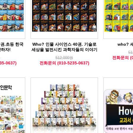
0권.초등 한국
Who? 인물 사이언스 40권. 기술로
who? 
작하자!
세상을 발전시킨 과학자들의 이야기
51
전화문의 (01
원
512,000원
5-0637)
전화문의 (010-5235-0637)